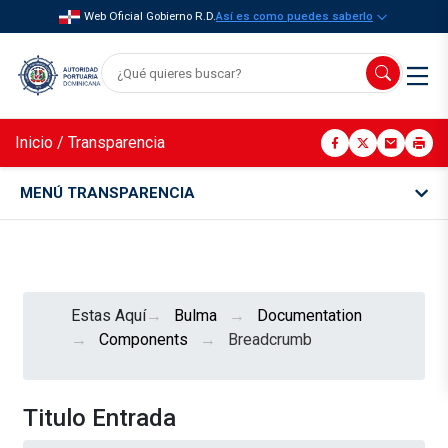
Web Oficial Gobierno R.D.
Así es como puedes saberlo
Inicio
/
Transparencia
MENÚ TRANSPARENCIA
Estas Aquí
Bulma
Documentation
Components
Breadcrumb
Titulo Entrada