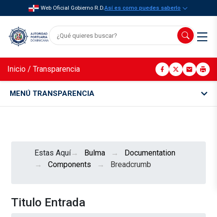
Web Oficial Gobierno R.D.
Así es como puedes saberlo
Inicio
/
Transparencia
MENÚ TRANSPARENCIA
Estas Aquí
Bulma
Documentation
Components
Breadcrumb
Titulo Entrada