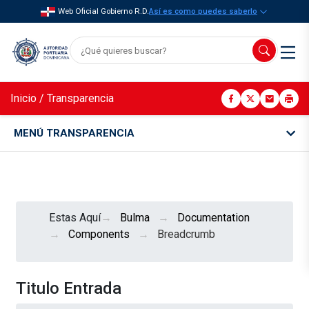
Web Oficial Gobierno R.D.
Así es como puedes saberlo
Inicio
/
Transparencia
MENÚ TRANSPARENCIA
Estas Aquí
Bulma
Documentation
Components
Breadcrumb
Titulo Entrada