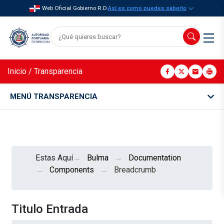
Web Oficial Gobierno R.D.
Así es como puedes saberlo
Inicio
/
Transparencia
MENÚ TRANSPARENCIA
Estas Aquí
Bulma
Documentation
Components
Breadcrumb
Titulo Entrada