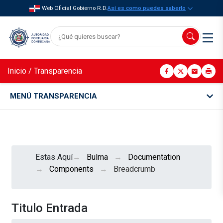
Web Oficial Gobierno R.D.
Así es como puedes saberlo
Inicio
/
Transparencia
MENÚ TRANSPARENCIA
Estas Aquí
Bulma
Documentation
Components
Breadcrumb
Titulo Entrada