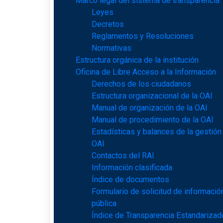
Marco legal del sistema de transparencia
Leyes
Decretos
Reglamentos y Resoluciones
Normativas
Estructura orgánica de la institución
Oficina de Libre Acceso a la Información
Derechos de los ciudadanos
Estructura organizacional de la OAI
Manual de organización de la OAI
Manual de procedimiento de la OAI
Estadísticas y balances de la gestión
OAI
Contactos del RAI
Información clasificada
Índice de documentos
Formulario de solicitud de informació
pública
Índice de Transparencia Estandarizad