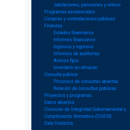
Jubilaciones, pensiones y retiros
Programas asistenciales
Compras y contrataciones públicas
Finanzas
Estados financieros
Informes financieros
Ingresos y egresos
Informes de auditorías
Activos fijos
Inventario en almacén
Consulta pública
Procesos de consultas abiertas
Relación de consultas públicas
Proyectos y programas
Datos abiertos
Comisión de Integridad Gubernamental y
Cumplimiento Normativo (CIGCN)
Data Histórica