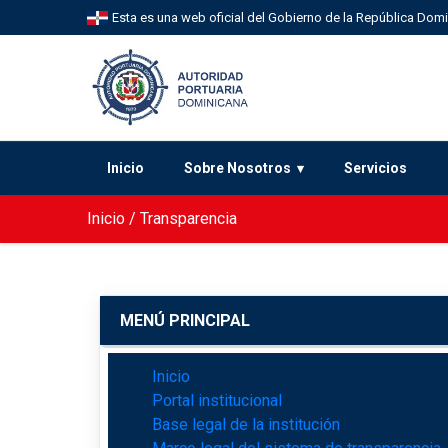
Esta es una web oficial del Gobierno de la República Dom
Inicio
Sobre Nosotros
Servicios
Inicio
/
Transparencia
MENÚ PRINCIPAL
Inicio
Portal institucional
Base legal de la institución