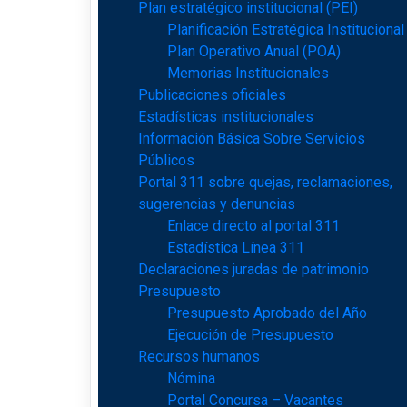
Plan estratégico institucional (PEI)
Planificación Estratégica Institucional
Plan Operativo Anual (POA)
Memorias Institucionales
Publicaciones oficiales
Estadísticas institucionales
Información Básica Sobre Servicios
Públicos
Portal 311 sobre quejas, reclamaciones,
sugerencias y denuncias
Enlace directo al portal 311
Estadística Línea 311
Declaraciones juradas de patrimonio
Presupuesto
Presupuesto Aprobado del Año
Ejecución de Presupuesto
Recursos humanos
Nómina
Portal Concursa – Vacantes