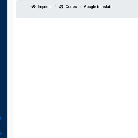
Imprimir
Correo
Google translate
n
o