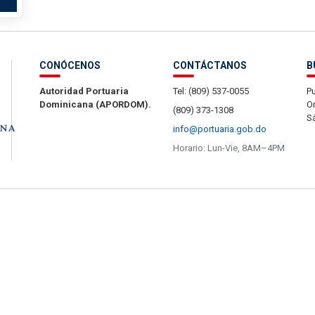
CONÓCENOS
CONTÁCTANOS
B
Autoridad Portuaria
Tel: (809) 537-0055
Pu
Dominicana (APORDOM).
Or
(809) 373-1308
S
info@portuaria.gob.do
Horario: Lun-Vie, 8AM–4PM