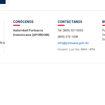
CONÓCENOS
CONTÁCTANOS
B
Autoridad Portuaria
Tel: (809) 537-0055
Pu
Dominicana (APORDOM).
Or
(809) 373-1308
S
info@portuaria.gob.do
Horario: Lun-Vie, 8AM–4PM