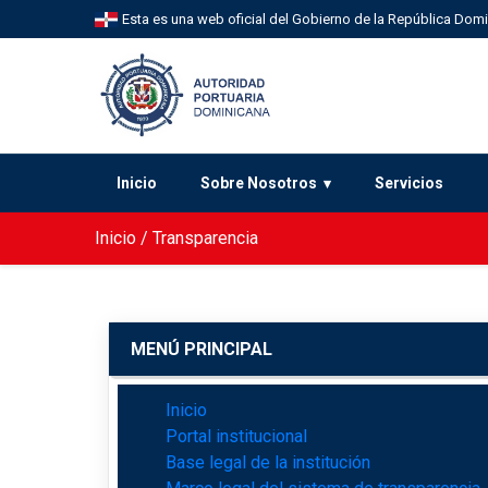
Esta es una web oficial del Gobierno de la República Dom
Inicio
Sobre Nosotros
Servicios
Inicio
/
Transparencia
MENÚ PRINCIPAL
Inicio
Portal institucional
Base legal de la institución