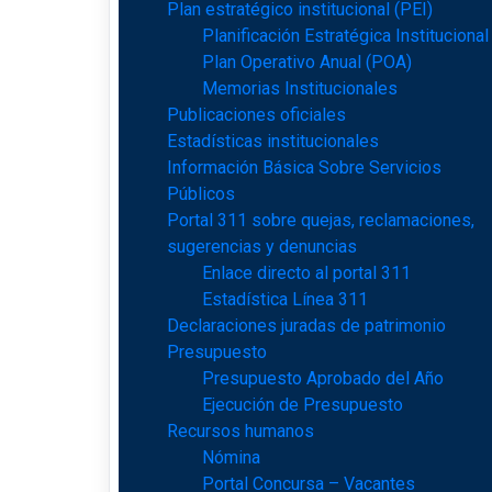
Plan estratégico institucional (PEI)
Planificación Estratégica Institucional
Plan Operativo Anual (POA)
Memorias Institucionales
Publicaciones oficiales
Estadísticas institucionales
Información Básica Sobre Servicios
Públicos
Portal 311 sobre quejas, reclamaciones,
sugerencias y denuncias
Enlace directo al portal 311
Estadística Línea 311
Declaraciones juradas de patrimonio
Presupuesto
Presupuesto Aprobado del Año
Ejecución de Presupuesto
Recursos humanos
Nómina
Portal Concursa – Vacantes