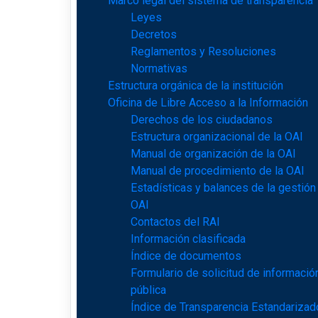
Marco legal del sistema de transparencia
Leyes
Decretos
Reglamentos y Resoluciones
Normativas
Estructura orgánica de la institución
Oficina de Libre Acceso a la Información
Derechos de los ciudadanos
Estructura organizacional de la OAI
Manual de organización de la OAI
Manual de procedimiento de la OAI
Estadísticas y balances de la gestión
OAI
Contactos del RAI
Información clasificada
Índice de documentos
Formulario de solicitud de informació
pública
Índice de Transparencia Estandarizad