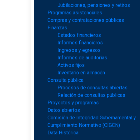
Jubilaciones, pensiones y retiros
Programas asistenciales
Compras y contrataciones públicas
Finanzas
Estados financieros
Informes financieros
Ingresos y egresos
Informes de auditorías
Activos fijos
Inventario en almacén
Consulta pública
Procesos de consultas abiertas
Relación de consultas públicas
Proyectos y programas
Datos abiertos
Comisión de Integridad Gubernamental y
Cumplimiento Normativo (CIGCN)
Data Histórica