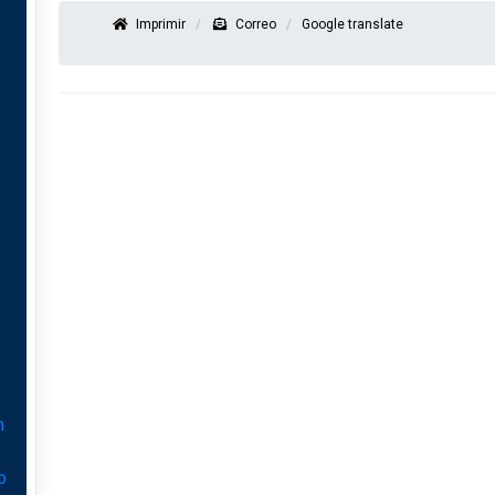
Imprimir
Correo
Google translate
n
o