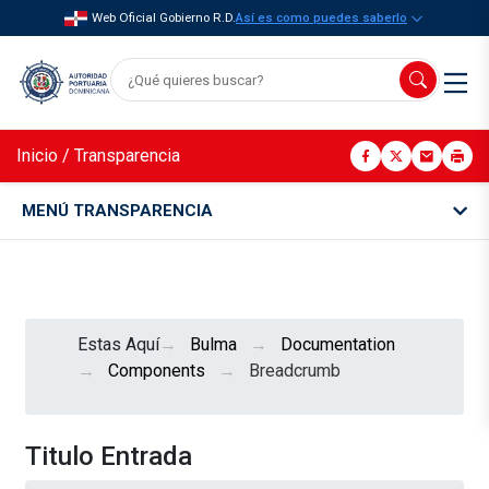
Web Oficial Gobierno R.D.
Así es como puedes saberlo
Inicio
/
Transparencia
MENÚ TRANSPARENCIA
Estas Aquí
Bulma
Documentation
Components
Breadcrumb
Titulo Entrada