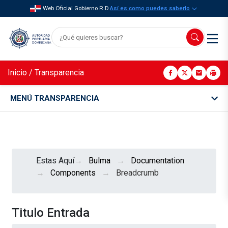
Web Oficial Gobierno R.D.
Así es como puedes saberlo
Inicio
/
Transparencia
MENÚ TRANSPARENCIA
Estas Aquí
Bulma
Documentation
Components
Breadcrumb
Titulo Entrada