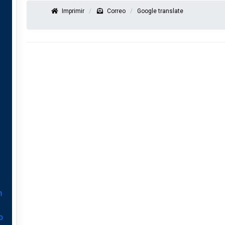
Imprimir
Correo
Google translate
n
o