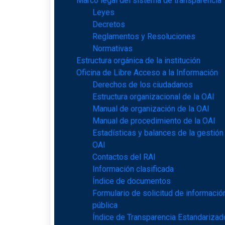
Marco legal del sistema de transparencia
Leyes
Decretos
Reglamentos y Resoluciones
Normativas
Estructura orgánica de la institución
Oficina de Libre Acceso a la Información
Derechos de los ciudadanos
Estructura organizacional de la OAI
Manual de organización de la OAI
Manual de procedimiento de la OAI
Estadísticas y balances de la gestión
OAI
Contactos del RAI
Información clasificada
Índice de documentos
Formulario de solicitud de informació
pública
Índice de Transparencia Estandarizad