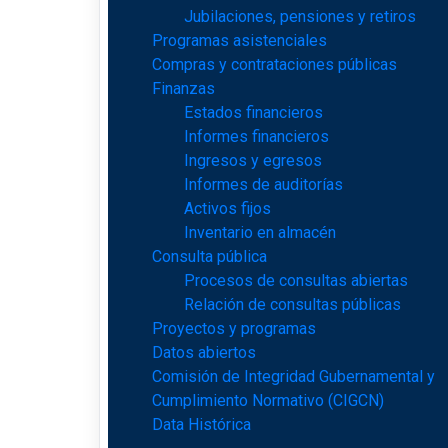
Jubilaciones, pensiones y retiros
Programas asistenciales
Compras y contrataciones públicas
Finanzas
Estados financieros
Informes financieros
Ingresos y egresos
Informes de auditorías
Activos fijos
Inventario en almacén
Consulta pública
Procesos de consultas abiertas
Relación de consultas públicas
Proyectos y programas
Datos abiertos
Comisión de Integridad Gubernamental y
Cumplimiento Normativo (CIGCN)
Data Histórica