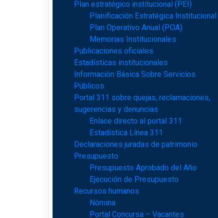
Plan estratégico institucional (PEI)
Planificación Estratégica Institucional
Plan Operativo Anual (POA)
Memorias Institucionales
Publicaciones oficiales
Estadísticas institucionales
Información Básica Sobre Servicios
Públicos
Portal 311 sobre quejas, reclamaciones,
sugerencias y denuncias
Enlace directo al portal 311
Estadística Línea 311
Declaraciones juradas de patrimonio
Presupuesto
Presupuesto Aprobado del Año
Ejecución de Presupuesto
Recursos humanos
Nómina
Portal Concursa – Vacantes