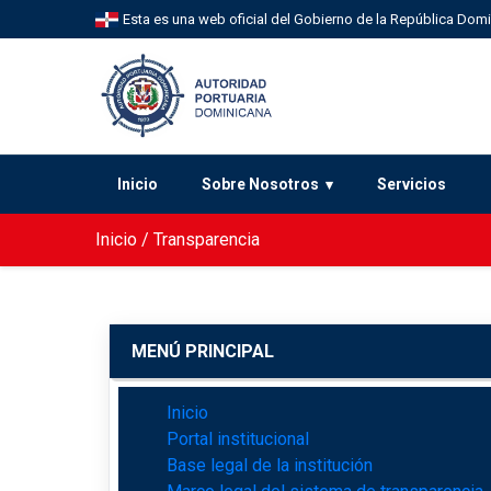
Esta es una web oficial del Gobierno de la República Dom
Inicio
Sobre Nosotros
Servicios
Inicio
/
Transparencia
MENÚ PRINCIPAL
Inicio
Portal institucional
Base legal de la institución