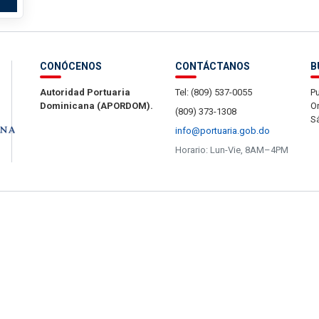
CONÓCENOS
CONTÁCTANOS
B
Autoridad Portuaria
Tel: (809) 537-0055
Pu
Dominicana (APORDOM).
Or
(809) 373-1308
S
info@portuaria.gob.do
Horario: Lun-Vie, 8AM–4PM