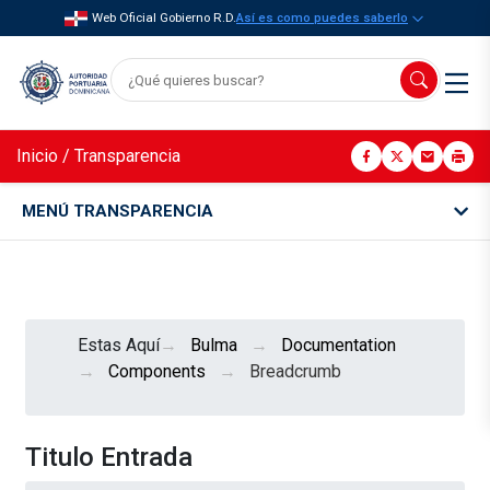
Web Oficial Gobierno R.D.
Así es como puedes saberlo
Inicio
/
Transparencia
MENÚ TRANSPARENCIA
Estas Aquí
Bulma
Documentation
Components
Breadcrumb
Titulo Entrada