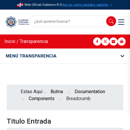
Web Oficial Gobierno R.D.
Así es como puedes saberlo
Inicio
/
Transparencia
MENÚ TRANSPARENCIA
Estas Aquí
Bulma
Documentation
Components
Breadcrumb
Titulo Entrada