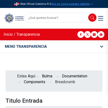
Web Oficial Gobierno R.D.
Así es como puedes saberlo
Inicio
/
Transparencia
MENÚ TRANSPARENCIA
Estas Aquí
Bulma
Documentation
Components
Breadcrumb
Titulo Entrada