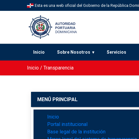
Esta es una web oficial del Gobierno de la República Dom
Inicio
Sobre Nosotros
Servicios
Inicio
/
Transparencia
MENÚ PRINCIPAL
Inicio
Portal institucional
Base legal de la institución