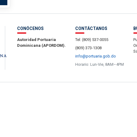
CONÓCENOS
CONTÁCTANOS
B
Autoridad Portuaria
Tel: (809) 537-0055
Pu
Dominicana (APORDOM).
Or
(809) 373-1308
S
info@portuaria.gob.do
Horario: Lun-Vie, 8AM–4PM