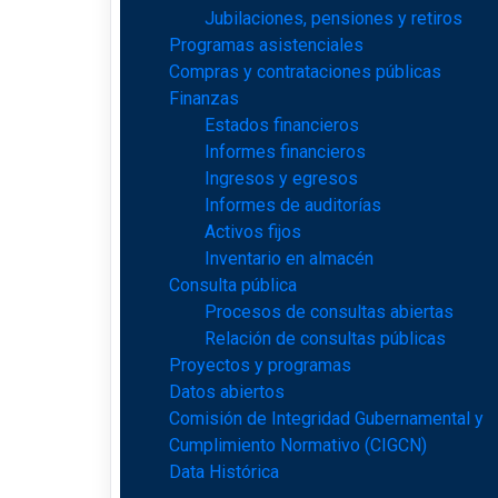
Jubilaciones, pensiones y retiros
Programas asistenciales
Compras y contrataciones públicas
Finanzas
Estados financieros
Informes financieros
Ingresos y egresos
Informes de auditorías
Activos fijos
Inventario en almacén
Consulta pública
Procesos de consultas abiertas
Relación de consultas públicas
Proyectos y programas
Datos abiertos
Comisión de Integridad Gubernamental y
Cumplimiento Normativo (CIGCN)
Data Histórica