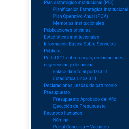
Plan estratégico institucional (PEI)
Planificación Estratégica Institucional
Plan Operativo Anual (POA)
Memorias Institucionales
Publicaciones oficiales
Estadísticas institucionales
Información Básica Sobre Servicios
Públicos
Portal 311 sobre quejas, reclamaciones,
sugerencias y denuncias
Enlace directo al portal 311
Estadística Línea 311
Declaraciones juradas de patrimonio
Presupuesto
Presupuesto Aprobado del Año
Ejecución de Presupuesto
Recursos humanos
Nómina
Portal Concursa – Vacantes