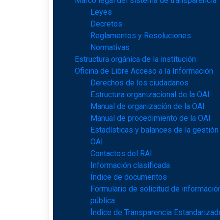
Marco legal del sistema de transparencia
Leyes
Decretos
Reglamentos y Resoluciones
Normativas
Estructura orgánica de la institución
Oficina de Libre Acceso a la Información
Derechos de los ciudadanos
Estructura organizacional de la OAI
Manual de organización de la OAI
Manual de procedimiento de la OAI
Estadísticas y balances de la gestión
OAI
Contactos del RAI
Información clasificada
Índice de documentos
Formulario de solicitud de informació
pública
Índice de Transparencia Estandarizad