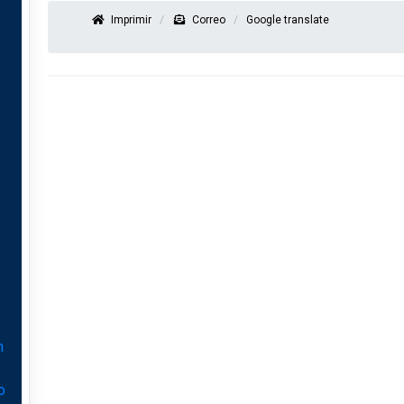
Imprimir
Correo
Google translate
n
o