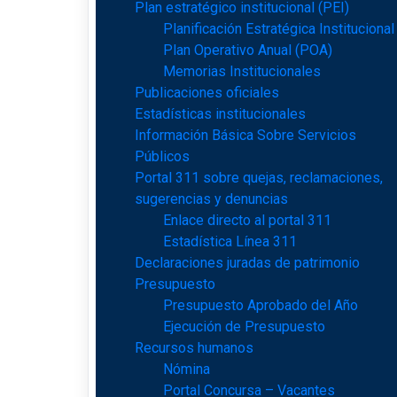
Plan estratégico institucional (PEI)
Planificación Estratégica Institucional
Plan Operativo Anual (POA)
Memorias Institucionales
Publicaciones oficiales
Estadísticas institucionales
Información Básica Sobre Servicios
Públicos
Portal 311 sobre quejas, reclamaciones,
sugerencias y denuncias
Enlace directo al portal 311
Estadística Línea 311
Declaraciones juradas de patrimonio
Presupuesto
Presupuesto Aprobado del Año
Ejecución de Presupuesto
Recursos humanos
Nómina
Portal Concursa – Vacantes