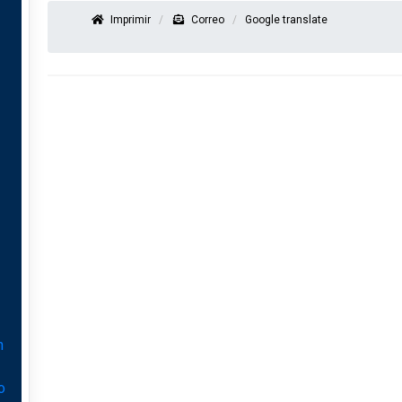
Imprimir
Correo
Google translate
n
o