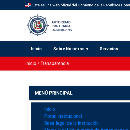
Esta es una web oficial del Gobierno de la República Dom
Inicio
Sobre Nosotros
Servicios
Inicio
/
Transparencia
MENÚ PRINCIPAL
Inicio
Portal institucional
Base legal de la institución