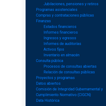
Jubilaciones, pensiones y retiros
Programas asistenciales
Compras y contrataciones públicas
Finanzas
Estados financieros
Informes financieros
Ingresos y egresos
Informes de auditorías
Activos fijos
Inventario en almacén
Consulta pública
Procesos de consultas abiertas
Relación de consultas públicas
Proyectos y programas
Datos abiertos
Comisión de Integridad Gubernamental y
Cumplimiento Normativo (CIGCN)
Data Histórica