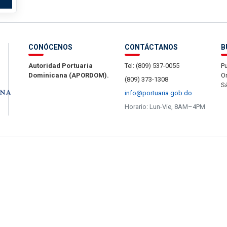
CONÓCENOS
CONTÁCTANOS
B
Autoridad Portuaria
Tel: (809) 537-0055
Pu
Dominicana (APORDOM).
Or
(809) 373-1308
S
info@portuaria.gob.do
Horario: Lun-Vie, 8AM–4PM