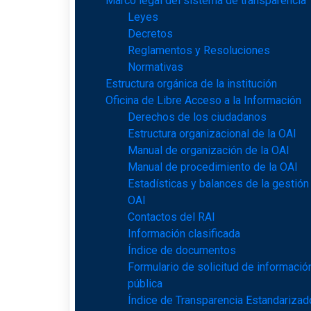
Marco legal del sistema de transparencia
Leyes
Decretos
Reglamentos y Resoluciones
Normativas
Estructura orgánica de la institución
Oficina de Libre Acceso a la Información
Derechos de los ciudadanos
Estructura organizacional de la OAI
Manual de organización de la OAI
Manual de procedimiento de la OAI
Estadísticas y balances de la gestión
OAI
Contactos del RAI
Información clasificada
Índice de documentos
Formulario de solicitud de informació
pública
Índice de Transparencia Estandarizad