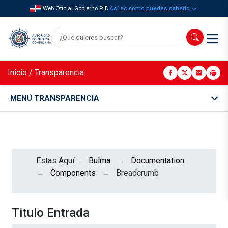
Web Oficial Gobierno R.D.
Así es como puedes saberlo
Inicio
/
Transparencia
MENÚ TRANSPARENCIA
Estas Aquí
Bulma
Documentation
Components
Breadcrumb
Titulo Entrada