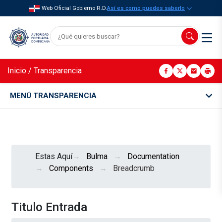
Web Oficial Gobierno R.D.
Así es como puedes saberlo
Inicio
/
Transparencia
MENÚ TRANSPARENCIA
Estas Aquí
Bulma
Documentation
Components
Breadcrumb
Titulo Entrada