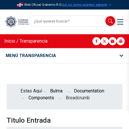
Web Oficial Gobierno R.D.
Así es como puedes saberlo
Inicio
/
Transparencia
MENÚ TRANSPARENCIA
Estas Aquí
Bulma
Documentation
Components
Breadcrumb
Titulo Entrada