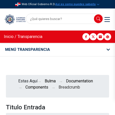
Web Oficial Gobierno R.D.
Así es como puedes saberlo
Inicio
/
Transparencia
MENÚ TRANSPARENCIA
Estas Aquí
Bulma
Documentation
Components
Breadcrumb
Titulo Entrada