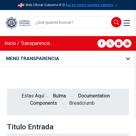
Web Oficial Gobierno R.D.
Así es como puedes saberlo
Inicio
/
Transparencia
MENÚ TRANSPARENCIA
Estas Aquí
Bulma
Documentation
Components
Breadcrumb
Titulo Entrada