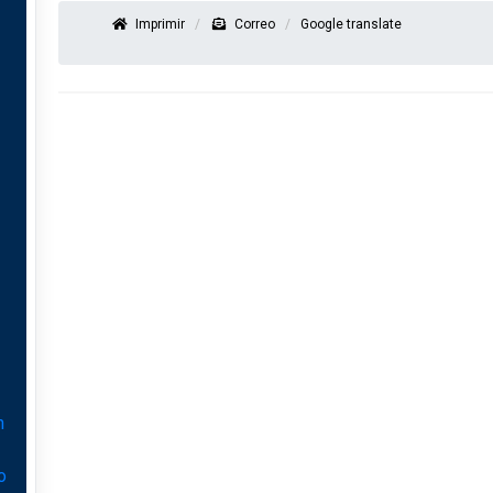
Imprimir
Correo
Google translate
n
o