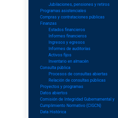
Jubilaciones, pensiones y retiros
Programas asistenciales
Compras y contrataciones públicas
Finanzas
Estados financieros
Informes financieros
Ingresos y egresos
Informes de auditorías
Activos fijos
Inventario en almacén
Consulta pública
Procesos de consultas abiertas
Relación de consultas públicas
Proyectos y programas
Datos abiertos
Comisión de Integridad Gubernamental y
Cumplimiento Normativo (CIGCN)
Data Histórica