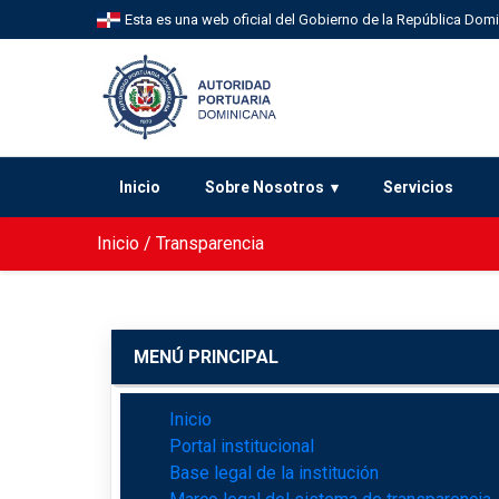
Esta es una web oficial del Gobierno de la República Dom
Inicio
Sobre Nosotros
Servicios
Inicio
/
Transparencia
MENÚ PRINCIPAL
Inicio
Portal institucional
Base legal de la institución