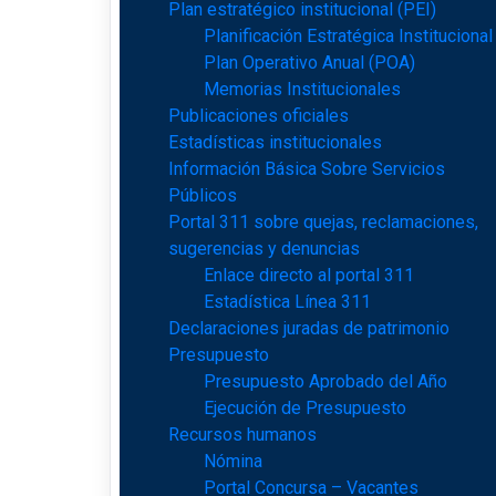
Plan estratégico institucional (PEI)
Planificación Estratégica Institucional
Plan Operativo Anual (POA)
Memorias Institucionales
Publicaciones oficiales
Estadísticas institucionales
Información Básica Sobre Servicios
Públicos
Portal 311 sobre quejas, reclamaciones,
sugerencias y denuncias
Enlace directo al portal 311
Estadística Línea 311
Declaraciones juradas de patrimonio
Presupuesto
Presupuesto Aprobado del Año
Ejecución de Presupuesto
Recursos humanos
Nómina
Portal Concursa – Vacantes