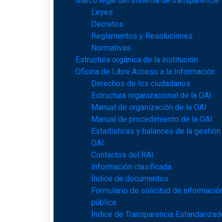
Marco legal del sistema de transparencia
Leyes
Decretos
Reglamentos y Resoluciones
Normativas
Estructura orgánica de la institución
Oficina de Libre Acceso a la Información
Derechos de los ciudadanos
Estructura organizacional de la OAI
Manual de organización de la OAI
Manual de procedimiento de la OAI
Estadísticas y balances de la gestión
OAI
Contactos del RAI
Información clasificada
Índice de documentos
Formulario de solicitud de informació
pública
Índice de Transparencia Estandarizad