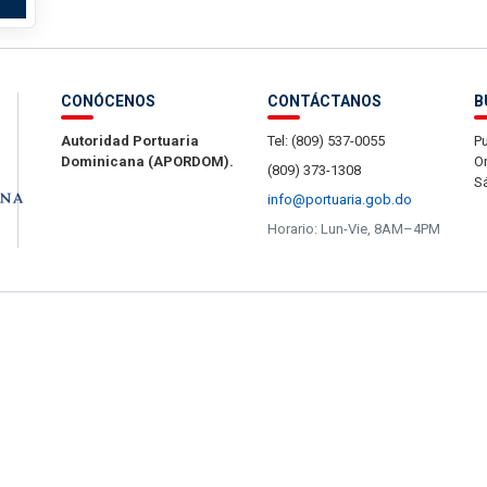
CONÓCENOS
CONTÁCTANOS
B
Autoridad Portuaria
Tel: (809) 537-0055
Pu
Dominicana (APORDOM).
Or
(809) 373-1308
S
info@portuaria.gob.do
Horario: Lun-Vie, 8AM–4PM