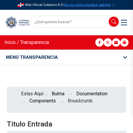
Web Oficial Gobierno R.D.
Así es como puedes saberlo
Inicio
/
Transparencia
MENÚ TRANSPARENCIA
Estas Aquí
Bulma
Documentation
Components
Breadcrumb
Titulo Entrada