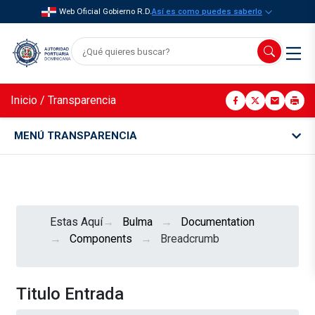
Web Oficial Gobierno R.D.
Así es como puedes saberlo
Inicio
/
Transparencia
MENÚ TRANSPARENCIA
Estas Aquí
Bulma
Documentation
Components
Breadcrumb
Titulo Entrada