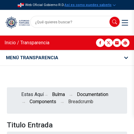
Web Oficial Gobierno R.D.
Así es como puedes saberlo
Inicio
/
Transparencia
MENÚ TRANSPARENCIA
Estas Aquí
Bulma
Documentation
Components
Breadcrumb
Titulo Entrada