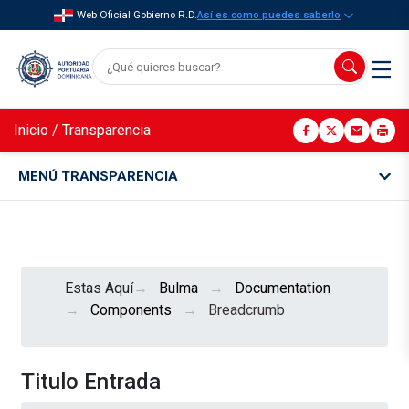
Web Oficial Gobierno R.D.
Así es como puedes saberlo
Inicio
/
Transparencia
MENÚ TRANSPARENCIA
Estas Aquí
Bulma
Documentation
Components
Breadcrumb
Titulo Entrada