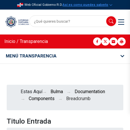
Web Oficial Gobierno R.D.
Así es como puedes saberlo
Inicio
/
Transparencia
MENÚ TRANSPARENCIA
Estas Aquí
Bulma
Documentation
Components
Breadcrumb
Titulo Entrada