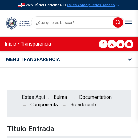
Web Oficial Gobierno R.D.
Así es como puedes saberlo
Inicio
/
Transparencia
MENÚ TRANSPARENCIA
Estas Aquí
Bulma
Documentation
Components
Breadcrumb
Titulo Entrada