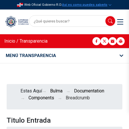
Web Oficial Gobierno R.D.
Así es como puedes saberlo
Inicio
/
Transparencia
MENÚ TRANSPARENCIA
Estas Aquí
Bulma
Documentation
Components
Breadcrumb
Titulo Entrada