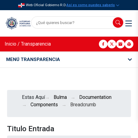
Web Oficial Gobierno R.D.
Así es como puedes saberlo
Inicio
/
Transparencia
MENÚ TRANSPARENCIA
Estas Aquí
Bulma
Documentation
Components
Breadcrumb
Titulo Entrada