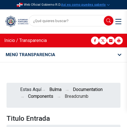
Web Oficial Gobierno R.D.
Así es como puedes saberlo
Inicio
/
Transparencia
MENÚ TRANSPARENCIA
Estas Aquí
Bulma
Documentation
Components
Breadcrumb
Titulo Entrada