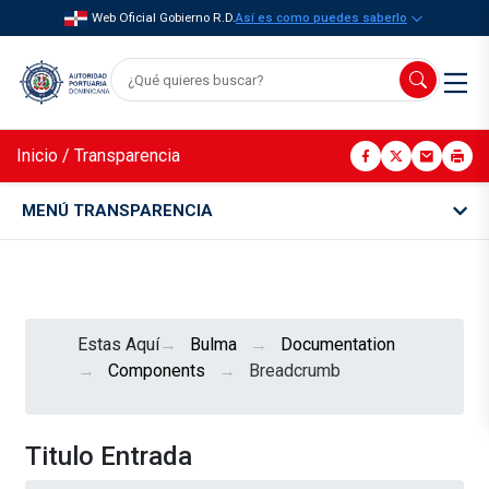
Web Oficial Gobierno R.D.
Así es como puedes saberlo
Inicio
/
Transparencia
MENÚ TRANSPARENCIA
Estas Aquí
Bulma
Documentation
Components
Breadcrumb
Titulo Entrada