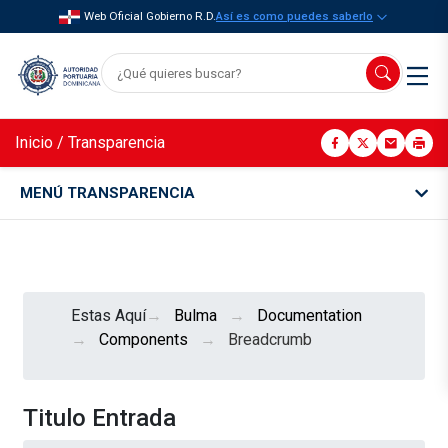
Web Oficial Gobierno R.D.
Así es como puedes saberlo
Inicio
/
Transparencia
MENÚ TRANSPARENCIA
Estas Aquí
Bulma
Documentation
Components
Breadcrumb
Titulo Entrada