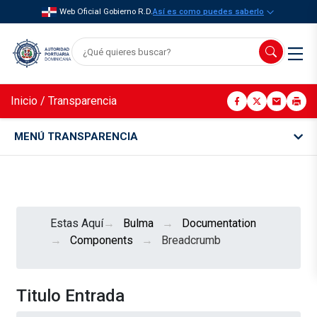
Web Oficial Gobierno R.D.
Así es como puedes saberlo
Inicio
/
Transparencia
MENÚ TRANSPARENCIA
Estas Aquí
Bulma
Documentation
Components
Breadcrumb
Titulo Entrada