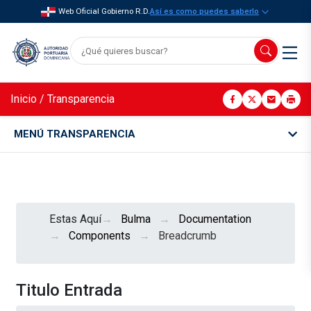
Web Oficial Gobierno R.D.
Así es como puedes saberlo
Inicio
/
Transparencia
MENÚ TRANSPARENCIA
Estas Aquí
Bulma
Documentation
Components
Breadcrumb
Titulo Entrada