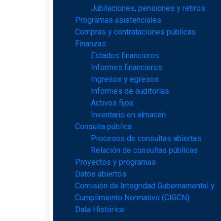
Jubilaciones, pensiones y retiros
Programas asistenciales
Compras y contrataciones públicas
Finanzas
Estados financieros
Informes financieros
Ingresos y egresos
Informes de auditorías
Activos fijos
Inventario en almacén
Consulta pública
Procesos de consultas abiertas
Relación de consultas públicas
Proyectos y programas
Datos abiertos
Comisión de Integridad Gubernamental y
Cumplimiento Normativo (CIGCN)
Data Histórica