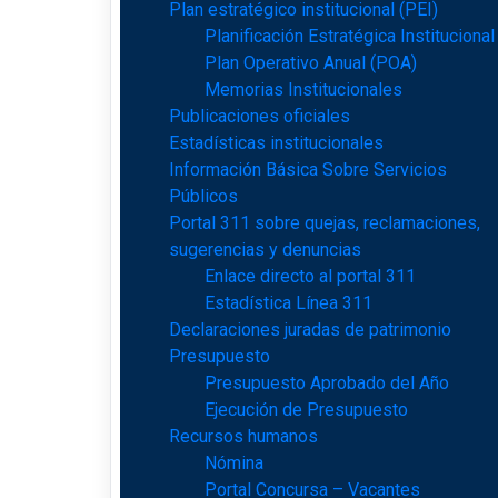
Plan estratégico institucional (PEI)
Planificación Estratégica Institucional
Plan Operativo Anual (POA)
Memorias Institucionales
Publicaciones oficiales
Estadísticas institucionales
Información Básica Sobre Servicios
Públicos
Portal 311 sobre quejas, reclamaciones,
sugerencias y denuncias
Enlace directo al portal 311
Estadística Línea 311
Declaraciones juradas de patrimonio
Presupuesto
Presupuesto Aprobado del Año
Ejecución de Presupuesto
Recursos humanos
Nómina
Portal Concursa – Vacantes