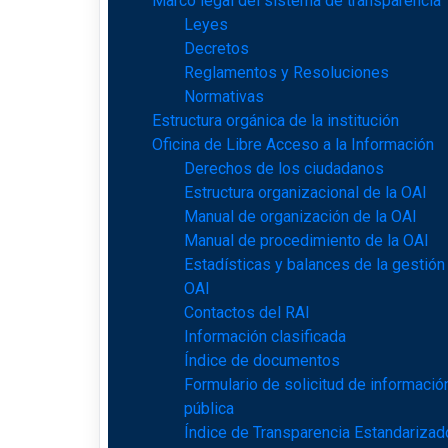
Marco legal del sistema de transparencia
Leyes
Decretos
Reglamentos y Resoluciones
Normativas
Estructura orgánica de la institución
Oficina de Libre Acceso a la Información
Derechos de los ciudadanos
Estructura organizacional de la OAI
Manual de organización de la OAI
Manual de procedimiento de la OAI
Estadísticas y balances de la gestión
OAI
Contactos del RAI
Información clasificada
Índice de documentos
Formulario de solicitud de informació
pública
Índice de Transparencia Estandarizad