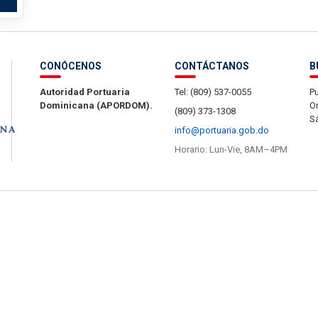
CONÓCENOS
CONTÁCTANOS
B
Autoridad Portuaria
Tel: (809) 537-0055
Pu
Dominicana (APORDOM).
Or
(809) 373-1308
S
info@portuaria.gob.do
Horario: Lun-Vie, 8AM–4PM