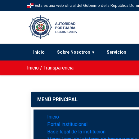
Esta es una web oficial del Gobierno de la República Dom
Inicio
Sobre Nosotros
Servicios
Inicio
/
Transparencia
MENÚ PRINCIPAL
Inicio
Portal institucional
Base legal de la institución