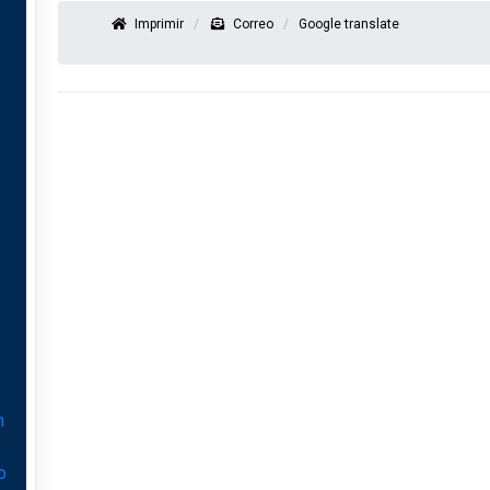
Imprimir
Correo
Google translate
n
o