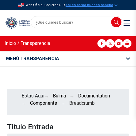
Web Oficial Gobierno R.D.
Así es como puedes saberlo
Inicio
/
Transparencia
MENÚ TRANSPARENCIA
Estas Aquí
Bulma
Documentation
Components
Breadcrumb
Titulo Entrada