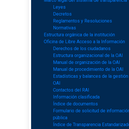
Marco legal del sistema de transparencia
Leyes
Decretos
Reglamentos y Resoluciones
Normativas
Estructura orgánica de la institución
Oficina de Libre Acceso a la Información
Derechos de los ciudadanos
Estructura organizacional de la OAI
Manual de organización de la OAI
Manual de procedimiento de la OAI
Estadísticas y balances de la gestión
OAI
Contactos del RAI
Información clasificada
Índice de documentos
Formulario de solicitud de informació
pública
Índice de Transparencia Estandarizad