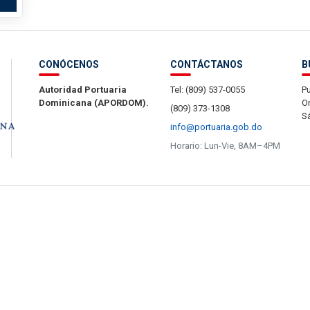
CONÓCENOS
CONTÁCTANOS
B
Autoridad Portuaria
Tel: (809) 537-0055
Pu
Dominicana (APORDOM).
Or
(809) 373-1308
S
info@portuaria.gob.do
Horario: Lun-Vie, 8AM–4PM