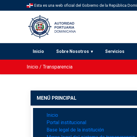
Esta es una web oficial del Gobierno de la República Dom
Inicio
Sobre Nosotros
Servicios
Inicio
/
Transparencia
MENÚ PRINCIPAL
Inicio
Portal institucional
Base legal de la institución