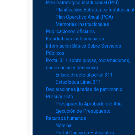
Plan estratégico institucional (PEI)
Planificación Estratégica Institucional
Plan Operativo Anual (POA)
Memorias Institucionales
Publicaciones oficiales
Estadísticas institucionales
Información Básica Sobre Servicios
Públicos
Portal 311 sobre quejas, reclamaciones,
sugerencias y denuncias
Enlace directo al portal 311
Estadística Línea 311
Declaraciones juradas de patrimonio
Presupuesto
Presupuesto Aprobado del Año
Ejecución de Presupuesto
Recursos humanos
Nómina
Portal Concursa – Vacantes