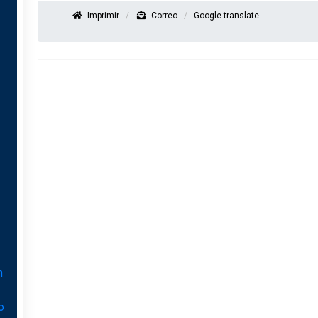
Imprimir
Correo
Google translate
n
o