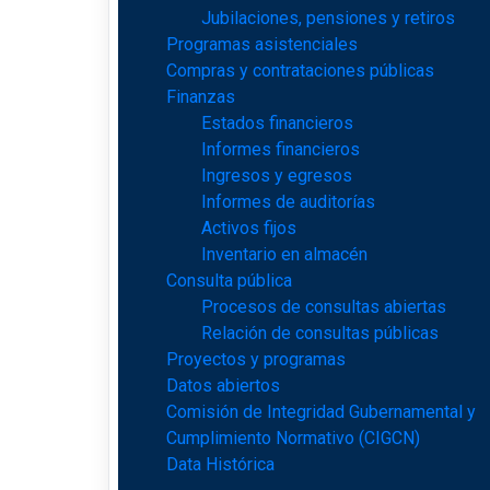
Jubilaciones, pensiones y retiros
Programas asistenciales
Compras y contrataciones públicas
Finanzas
Estados financieros
Informes financieros
Ingresos y egresos
Informes de auditorías
Activos fijos
Inventario en almacén
Consulta pública
Procesos de consultas abiertas
Relación de consultas públicas
Proyectos y programas
Datos abiertos
Comisión de Integridad Gubernamental y
Cumplimiento Normativo (CIGCN)
Data Histórica