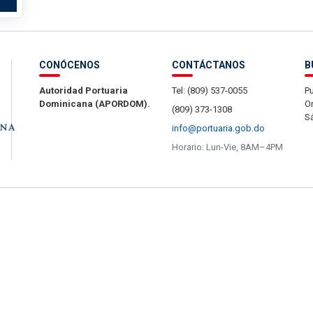
CONÓCENOS
CONTÁCTANOS
B
Autoridad Portuaria
Tel: (809) 537-0055
Pu
Dominicana (APORDOM).
Or
(809) 373-1308
S
info@portuaria.gob.do
Horario: Lun-Vie, 8AM–4PM