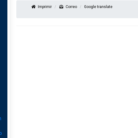
Imprimir
Correo
Google translate
n
o