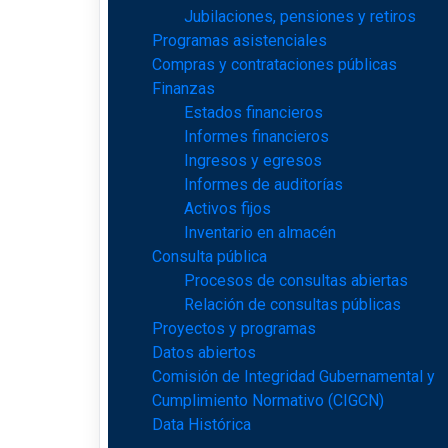
Jubilaciones, pensiones y retiros
Programas asistenciales
Compras y contrataciones públicas
Finanzas
Estados financieros
Informes financieros
Ingresos y egresos
Informes de auditorías
Activos fijos
Inventario en almacén
Consulta pública
Procesos de consultas abiertas
Relación de consultas públicas
Proyectos y programas
Datos abiertos
Comisión de Integridad Gubernamental y
Cumplimiento Normativo (CIGCN)
Data Histórica