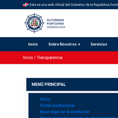
Esta es una web oficial del Gobierno de la República Dom
Inicio
Sobre Nosotros
Servicios
Inicio
/
Transparencia
MENÚ PRINCIPAL
Inicio
Portal institucional
Base legal de la institución