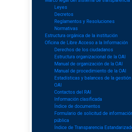
Marco legal del sistema de transparencia
Leyes
Decretos
Reglamentos y Resoluciones
Normativas
Estructura orgánica de la institución
Oficina de Libre Acceso a la Información
Derechos de los ciudadanos
Estructura organizacional de la OAI
Manual de organización de la OAI
Manual de procedimiento de la OAI
Estadísticas y balances de la gestión
OAI
Contactos del RAI
Información clasificada
Índice de documentos
Formulario de solicitud de informació
pública
Índice de Transparencia Estandarizad