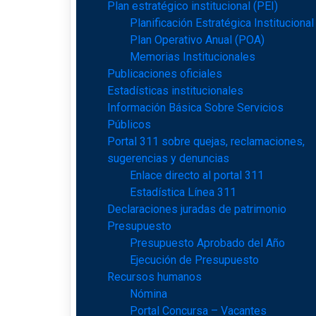
Plan estratégico institucional (PEI)
Planificación Estratégica Institucional
Plan Operativo Anual (POA)
Memorias Institucionales
Publicaciones oficiales
Estadísticas institucionales
Información Básica Sobre Servicios
Públicos
Portal 311 sobre quejas, reclamaciones,
sugerencias y denuncias
Enlace directo al portal 311
Estadística Línea 311
Declaraciones juradas de patrimonio
Presupuesto
Presupuesto Aprobado del Año
Ejecución de Presupuesto
Recursos humanos
Nómina
Portal Concursa – Vacantes