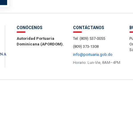
CONÓCENOS
CONTÁCTANOS
B
Autoridad Portuaria
Tel: (809) 537-0055
Pu
Dominicana (APORDOM).
Or
(809) 373-1308
S
info@portuaria.gob.do
Horario: Lun-Vie, 8AM–4PM