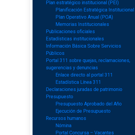
Plan estratégico institucional (PEI)
Planificación Estratégica Institucional
Plan Operativo Anual (POA)
Memorias Institucionales
Publicaciones oficiales
Estadísticas institucionales
Información Básica Sobre Servicios
Públicos
Portal 311 sobre quejas, reclamaciones,
sugerencias y denuncias
Enlace directo al portal 311
Estadística Línea 311
Declaraciones juradas de patrimonio
Presupuesto
Presupuesto Aprobado del Año
Ejecución de Presupuesto
Recursos humanos
Nómina
Portal Concursa – Vacantes