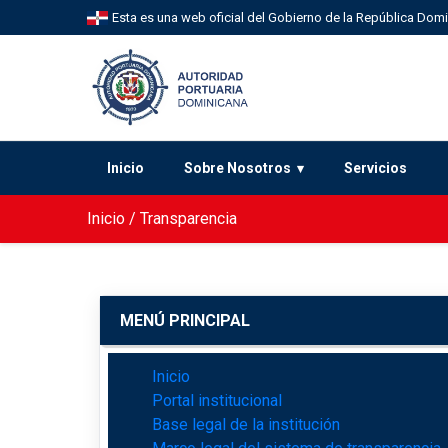
Esta es una web oficial del Gobierno de la República Dom
Inicio
Sobre Nosotros
Servicios
Inicio
/
Transparencia
MENÚ PRINCIPAL
Inicio
Portal institucional
Base legal de la institución