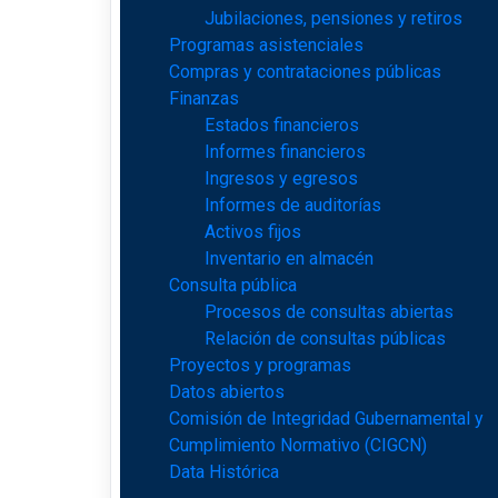
Jubilaciones, pensiones y retiros
Programas asistenciales
Compras y contrataciones públicas
Finanzas
Estados financieros
Informes financieros
Ingresos y egresos
Informes de auditorías
Activos fijos
Inventario en almacén
Consulta pública
Procesos de consultas abiertas
Relación de consultas públicas
Proyectos y programas
Datos abiertos
Comisión de Integridad Gubernamental y
Cumplimiento Normativo (CIGCN)
Data Histórica