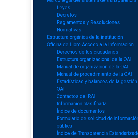
Marco legal del sistema de transparencia
Leyes
Decretos
Reglamentos y Resoluciones
Normativas
Estructura orgánica de la institución
Oficina de Libre Acceso a la Información
Derechos de los ciudadanos
Estructura organizacional de la OAI
Manual de organización de la OAI
Manual de procedimiento de la OAI
Estadísticas y balances de la gestión
OAI
Contactos del RAI
Información clasificada
Índice de documentos
Formulario de solicitud de informació
pública
Índice de Transparencia Estandarizad