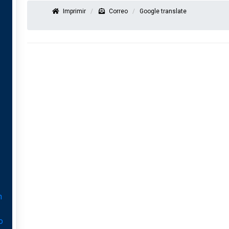
Imprimir
Correo
Google translate
n
o