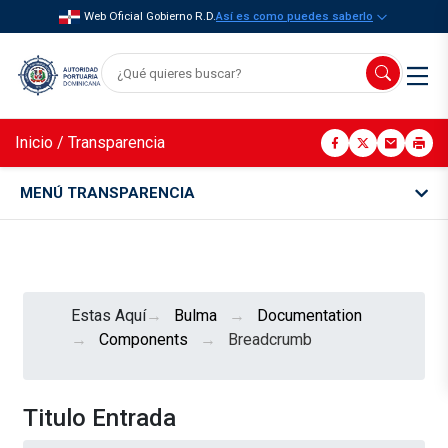
Web Oficial Gobierno R.D.
Así es como puedes saberlo
Inicio
/
Transparencia
MENÚ TRANSPARENCIA
Estas Aquí
Bulma
Documentation
Components
Breadcrumb
Titulo Entrada