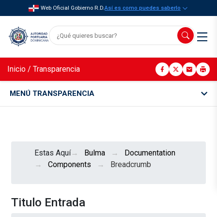
Web Oficial Gobierno R.D.
Así es como puedes saberlo
Inicio
/
Transparencia
MENÚ TRANSPARENCIA
Estas Aquí
Bulma
Documentation
Components
Breadcrumb
Titulo Entrada