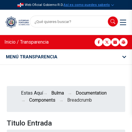
Web Oficial Gobierno R.D.
Así es como puedes saberlo
Inicio
/
Transparencia
MENÚ TRANSPARENCIA
Estas Aquí
Bulma
Documentation
Components
Breadcrumb
Titulo Entrada