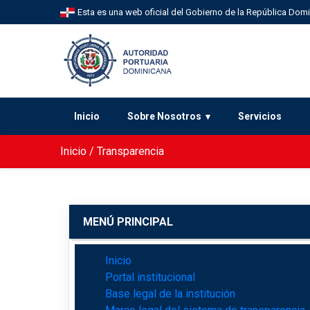
Esta es una web oficial del Gobierno de la República Dom
Inicio
Sobre Nosotros
Servicios
Inicio
/
Transparencia
MENÚ PRINCIPAL
Inicio
Portal institucional
Base legal de la institución