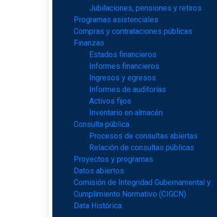
Jubilaciones, pensiones y retiros
Programas asistenciales
Compras y contrataciones públicas
Finanzas
Estados financieros
Informes financieros
Ingresos y egresos
Informes de auditorías
Activos fijos
Inventario en almacén
Consulta pública
Procesos de consultas abiertas
Relación de consultas públicas
Proyectos y programas
Datos abiertos
Comisión de Integridad Gubernamental y
Cumplimiento Normativo (CIGCN)
Data Histórica