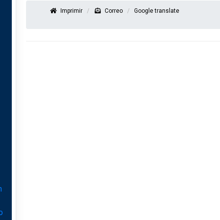
Imprimir
Correo
Google translate
n
o