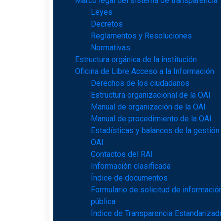
Marco legal del sistema de transparencia
Leyes
Decretos
Reglamentos y Resoluciones
Normativas
Estructura orgánica de la institución
Oficina de Libre Acceso a la Información
Derechos de los ciudadanos
Estructura organizacional de la OAI
Manual de organización de la OAI
Manual de procedimiento de la OAI
Estadísticas y balances de la gestión
OAI
Contactos del RAI
Información clasificada
Índice de documentos
Formulario de solicitud de informació
pública
Índice de Transparencia Estandarizad