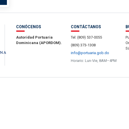
CONÓCENOS
CONTÁCTANOS
B
Autoridad Portuaria
Tel: (809) 537-0055
Pu
Dominicana (APORDOM).
Or
(809) 373-1308
S
info@portuaria.gob.do
Horario: Lun-Vie, 8AM–4PM