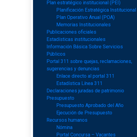
Plan estratégico institucional (PEI)
Planificación Estratégica Institucional
Plan Operativo Anual (POA)
Memorias Institucionales
Publicaciones oficiales
Estadísticas institucionales
Información Básica Sobre Servicios
Públicos
Portal 311 sobre quejas, reclamaciones,
sugerencias y denuncias
Enlace directo al portal 311
Estadística Línea 311
Declaraciones juradas de patrimonio
Presupuesto
Presupuesto Aprobado del Año
Ejecución de Presupuesto
Recursos humanos
Nómina
Portal Concursa – Vacantes