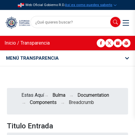
Web Oficial Gobierno R.D.
Así es como puedes saberlo
Inicio
/
Transparencia
MENÚ TRANSPARENCIA
Estas Aquí
Bulma
Documentation
Components
Breadcrumb
Titulo Entrada