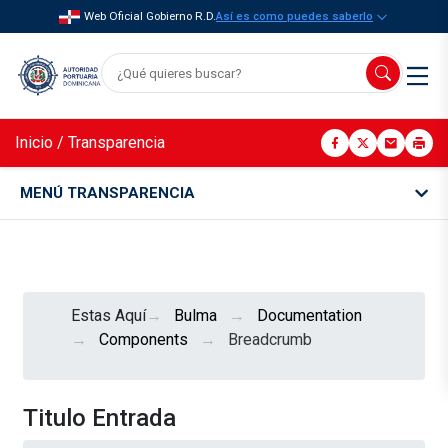
Web Oficial Gobierno R.D.
Así es como puedes saberlo
Inicio
/
Transparencia
MENÚ TRANSPARENCIA
Estas Aquí
Bulma
Documentation
Components
Breadcrumb
Titulo Entrada