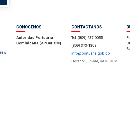
CONÓCENOS
CONTÁCTANOS
B
Autoridad Portuaria
Tel: (809) 537-0055
Pu
Dominicana (APORDOM).
Or
(809) 373-1308
S
info@portuaria.gob.do
Horario: Lun-Vie, 8AM–4PM