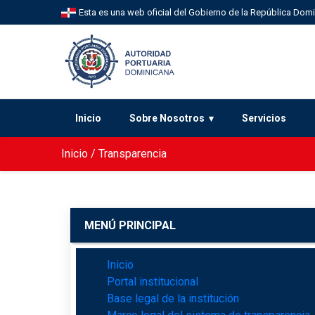
Esta es una web oficial del Gobierno de la República Dom
Inicio
Sobre Nosotros
Servicios
Inicio
/
Transparencia
MENÚ PRINCIPAL
Inicio
Portal institucional
Base legal de la institución