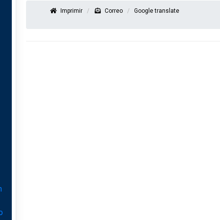
Imprimir
Correo
Google translate
n
o