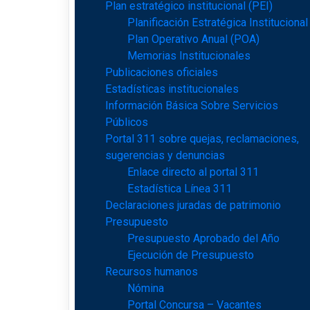
Plan estratégico institucional (PEI)
Planificación Estratégica Institucional
Plan Operativo Anual (POA)
Memorias Institucionales
Publicaciones oficiales
Estadísticas institucionales
Información Básica Sobre Servicios
Públicos
Portal 311 sobre quejas, reclamaciones,
sugerencias y denuncias
Enlace directo al portal 311
Estadística Línea 311
Declaraciones juradas de patrimonio
Presupuesto
Presupuesto Aprobado del Año
Ejecución de Presupuesto
Recursos humanos
Nómina
Portal Concursa – Vacantes