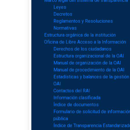
Marco legal del sistema de transparencia
Leyes
Decretos
Reglamentos y Resoluciones
Normativas
Estructura orgánica de la institución
Oficina de Libre Acceso a la Información
Derechos de los ciudadanos
Estructura organizacional de la OAI
Manual de organización de la OAI
Manual de procedimiento de la OAI
Estadísticas y balances de la gestión
OAI
Contactos del RAI
Información clasificada
Índice de documentos
Formulario de solicitud de informació
pública
Índice de Transparencia Estandarizad