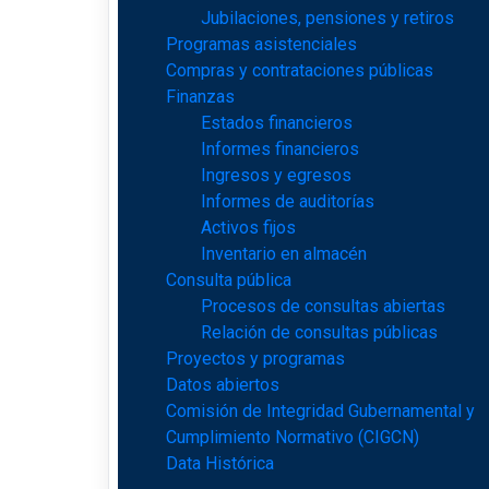
Jubilaciones, pensiones y retiros
Programas asistenciales
Compras y contrataciones públicas
Finanzas
Estados financieros
Informes financieros
Ingresos y egresos
Informes de auditorías
Activos fijos
Inventario en almacén
Consulta pública
Procesos de consultas abiertas
Relación de consultas públicas
Proyectos y programas
Datos abiertos
Comisión de Integridad Gubernamental y
Cumplimiento Normativo (CIGCN)
Data Histórica