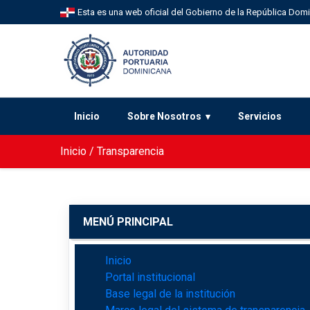
Esta es una web oficial del Gobierno de la República Dom
Inicio
Sobre Nosotros
Servicios
Inicio
/
Transparencia
MENÚ PRINCIPAL
Inicio
Portal institucional
Base legal de la institución