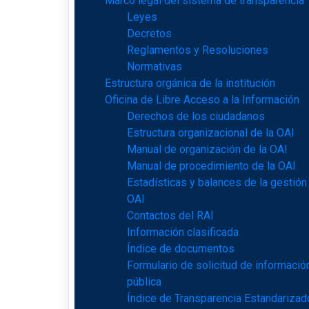
Marco legal del sistema de transparencia
Leyes
Decretos
Reglamentos y Resoluciones
Normativas
Estructura orgánica de la institución
Oficina de Libre Acceso a la Información
Derechos de los ciudadanos
Estructura organizacional de la OAI
Manual de organización de la OAI
Manual de procedimiento de la OAI
Estadísticas y balances de la gestión
OAI
Contactos del RAI
Información clasificada
Índice de documentos
Formulario de solicitud de informació
pública
Índice de Transparencia Estandarizad