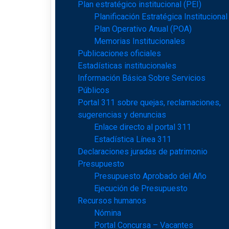
Plan estratégico institucional (PEI)
Planificación Estratégica Institucional
Plan Operativo Anual (POA)
Memorias Institucionales
Publicaciones oficiales
Estadísticas institucionales
Información Básica Sobre Servicios
Públicos
Portal 311 sobre quejas, reclamaciones,
sugerencias y denuncias
Enlace directo al portal 311
Estadística Línea 311
Declaraciones juradas de patrimonio
Presupuesto
Presupuesto Aprobado del Año
Ejecución de Presupuesto
Recursos humanos
Nómina
Portal Concursa – Vacantes