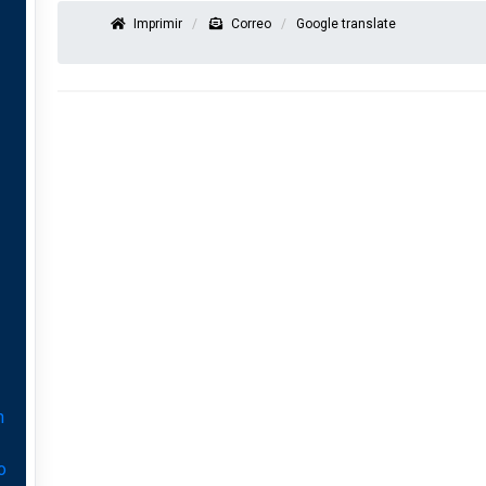
Imprimir
Correo
Google translate
n
o