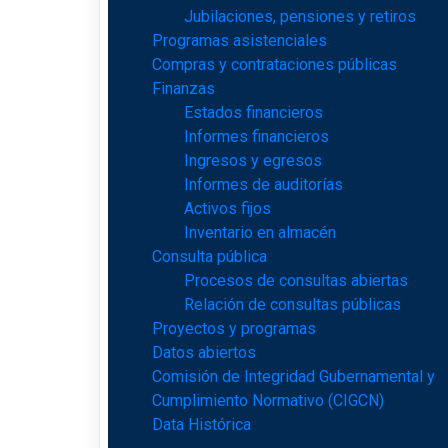
Jubilaciones, pensiones y retiros
Programas asistenciales
Compras y contrataciones públicas
Finanzas
Estados financieros
Informes financieros
Ingresos y egresos
Informes de auditorías
Activos fijos
Inventario en almacén
Consulta pública
Procesos de consultas abiertas
Relación de consultas públicas
Proyectos y programas
Datos abiertos
Comisión de Integridad Gubernamental y
Cumplimiento Normativo (CIGCN)
Data Histórica