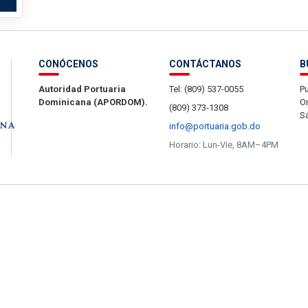
CONÓCENOS
CONTÁCTANOS
B
Autoridad Portuaria
Tel: (809) 537-0055
Pu
Dominicana (APORDOM).
Or
(809) 373-1308
S
info@portuaria.gob.do
Horario: Lun-Vie, 8AM–4PM