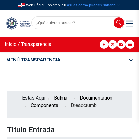
Web Oficial Gobierno R.D.
Así es como puedes saberlo
Inicio
/
Transparencia
MENÚ TRANSPARENCIA
Estas Aquí
Bulma
Documentation
Components
Breadcrumb
Titulo Entrada