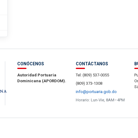
CONÓCENOS
CONTÁCTANOS
B
Autoridad Portuaria
Tel: (809) 537-0055
Pu
Dominicana (APORDOM).
Or
(809) 373-1308
S
info@portuaria.gob.do
Horario: Lun-Vie, 8AM–4PM