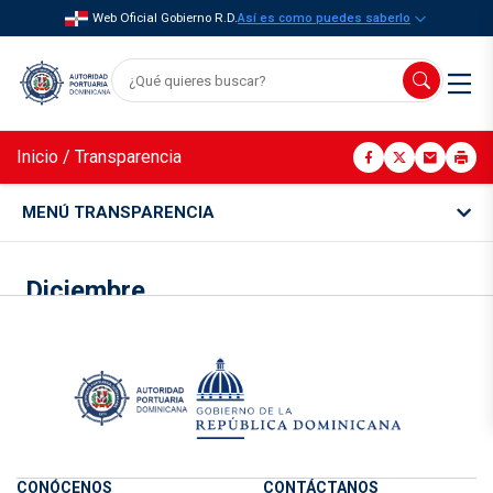
Web Oficial Gobierno R.D.
Así es como puedes saberlo
Inicio
/
Transparencia
MENÚ TRANSPARENCIA
Diciembre
CONÓCENOS
CONTÁCTANOS